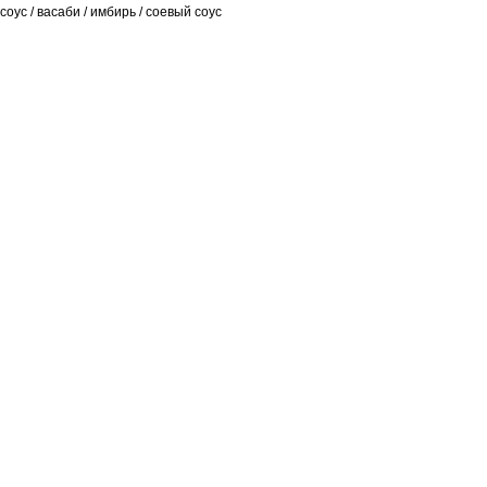
соус / васаби / имбирь / соевый соус